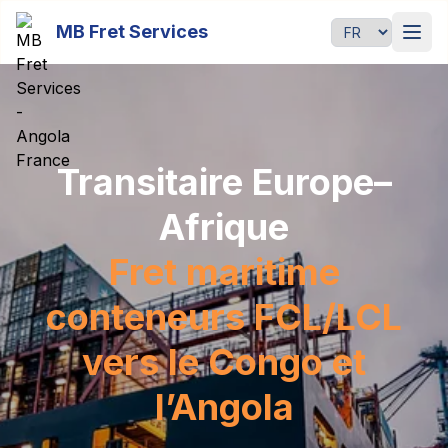
Passer au contenu principal
MB Fret Services
Langue
Transitaire Europe–
Afrique
Fret maritime
conteneurs FCL/LCL
vers le Congo et
l’Angola