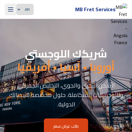
Passer au contenu principal
MB Fret Services
اللغة
شريكك اللوجستي
أوروبا • آسيا • أفريقيا
الشحن البحري والجوي، التخليص الجمركي
واللوجستيات المتكاملة. حلول مخصّصة لشحناتك
الدولية.
طلب عرض سعر