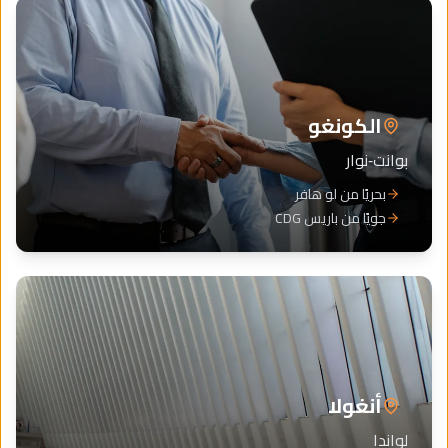
الكونغو
بوانت‑نوار
بحريًا من لو هافر
جويًا من باريس CDG
أنغولا
لواندا