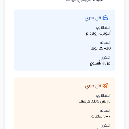
نقل بحري
الانطلاق:
أنتويرب، روتردام
المدة:
20–25 يوماً
التكرار:
مرتان/أسبوع
نقل جوي
الانطلاق:
باريس CDG، مرسيليا
المدة:
7–9 ساعات
التكرار: