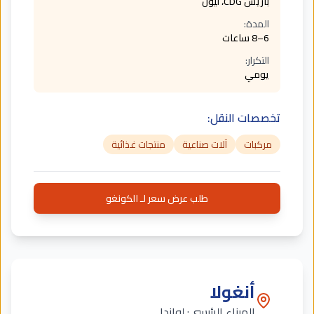
باريس CDG، ليون
المدة:
6–8 ساعات
التكرار:
يومي
تخصصات النقل:
مركبات
آلات صناعية
منتجات غذائية
طلب عرض سعر لـ الكونغو
أنغولا
الميناء الرئيسي:
لواندا