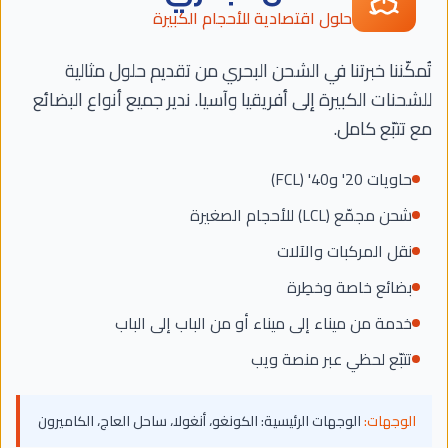
حلول اقتصادية للأحجام الكبيرة
تُمكّننا خبرتنا في الشحن البحري من تقديم حلول مثالية
للشحنات الكبيرة إلى أفريقيا وآسيا. ندير جميع أنواع البضائع
مع تتبّع كامل.
حاويات 20' و40' (FCL)
شحن مجمّع (LCL) للأحجام الصغيرة
نقل المركبات والآلات
بضائع خاصة وخطِرة
خدمة من ميناء إلى ميناء أو من الباب إلى الباب
تتبّع لحظي عبر منصة ويب
الوجهات:
الوجهات الرئيسية: الكونغو، أنغولا، ساحل العاج، الكاميرون