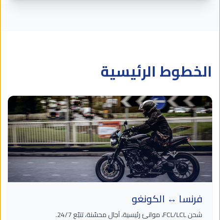
الخطوط الرئيسية
فرنسا ↔ الكونغو
شحن FCL/LCL، موانئ رئيسية، آجال محسّنة، تتبّع 24/7.