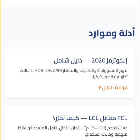
أدلة وموارد
إنكوترمز 2020 — دليل شامل
فهم المسؤوليات والتكاليف والمخاطر (FOB، CIF، DAP...). حالات
تطبيقية الصين/تركيا.
قراءة الدليل
FCL مقابل LCL — كيف تقرّر؟
عتبات الحجم (≈13–15 م³)، الأمان، الآجال، النقل المتعدد الوسائط.
منهجية وحالات استخدام.