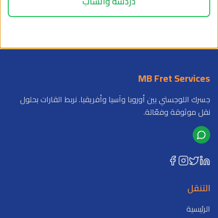
دردشة واتساب
MB Fret Services
جسرك اللوجستي بين أوروبا وآسيا وأفريقيا. نربط القارات بحلول
نقل موثوقة وفعّالة.
التنقل
الرئيسية