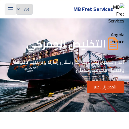
Passer au contenu principal
MB Fret Services
اللغة
التخليص الجمركي
أمّن تدفّق بضائعك من خلال إدارة وثائقية دقيقة
وتمثيل جمركي فعّال.
التحدث إلى خبير