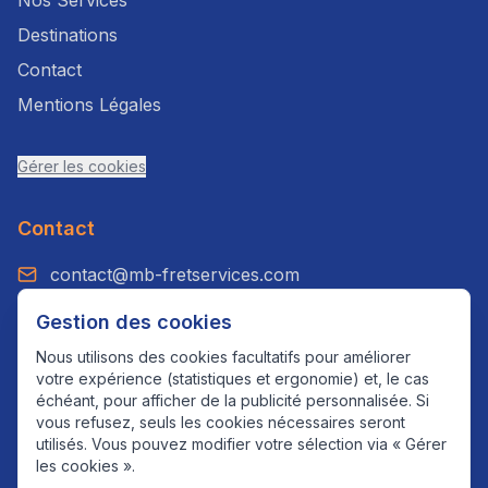
Nos Services
Destinations
Contact
Mentions Légales
Gérer les cookies
Contact
contact@mb-fretservices.com
+33 7 49 23 55 39
Gestion des cookies
WhatsApp: +33 7 49 23 55 39
Nous utilisons des cookies facultatifs pour améliorer
votre expérience (statistiques et ergonomie) et, le cas
Paris, France
échéant, pour afficher de la publicité personnalisée. Si
vous refusez, seuls les cookies nécessaires seront
utilisés. Vous pouvez modifier votre sélection via « Gérer
les cookies ».