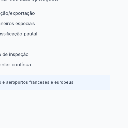
ação/exportação
neiros especiais
sificação pautal
 de inspeção
entar contínua
s e aeroportos franceses e europeus