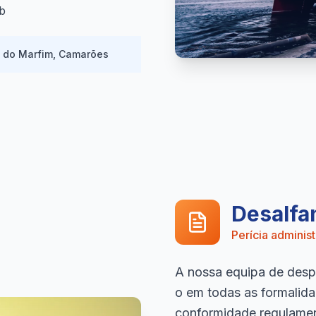
b
a do Marfim, Camarões
Desalf
Perícia adminis
A nossa equipa de desp
o em todas as formalida
conformidade regulamen