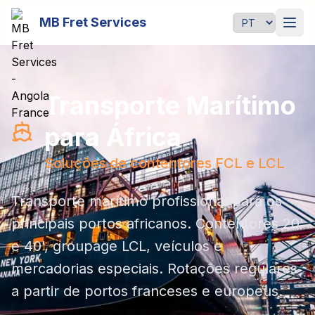
Passer au contenu principal
MB Fret Services
Idioma
Transporte Marítimo
para África
Soluções de contentores FCL e LCL
Transporte marítimo profissional para os
principais portos africanos. Contentores 20'
e 40', groupage LCL, veículos e
mercadorias especiais. Rotações regulares
a partir de portos franceses e europeus.