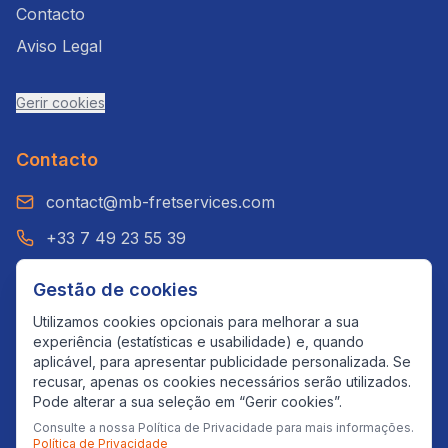
Contacto
Aviso Legal
Gerir cookies
Contacto
contact@mb-fretservices.com
+33 7 49 23 55 39
WhatsApp: +33 7 49 23 55 39
Gestão de cookies
Paris, França
Utilizamos cookies opcionais para melhorar a sua
experiência (estatísticas e usabilidade) e, quando
aplicável, para apresentar publicidade personalizada. Se
recusar, apenas os cookies necessários serão utilizados.
©
2026
MB Fret Services.
Todos os direitos
Pode alterar a sua seleção em “Gerir cookies”.
reservados.
Consulte a nossa Política de Privacidade para mais informações.
Política de Privacidade