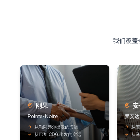
我们覆盖
刚果
安
Pointe-Noire
罗安达
从勒阿弗尔出发的海运
从安
从巴黎 CDG 出发的空运
从马