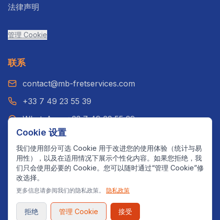
法律声明
管理 Cookie
联系
contact@mb-fretservices.com
+33 7 49 23 55 39
WhatsApp: +33 7 49 23 55 39
Cookie 设置
巴黎，法国
我们使用部分可选 Cookie 用于改进您的使用体验（统计与易
用性），以及在适用情况下展示个性化内容。如果您拒绝，我
们只会使用必要的 Cookie。您可以随时通过“管理 Cookie”修
改选择。
©
2026
MB Fret Services.
版权所有。
更多信息请参阅我们的隐私政策。
隐私政策
设计与开发：
SmarterLogic Web
© 2025 — Développé avec
❤️
par
SmarterLogicWeb
拒绝
管理 Cookie
接受