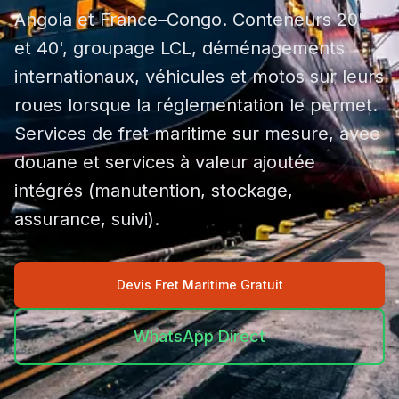
Angola et France–Congo. Conteneurs 20'
et 40', groupage LCL, déménagements
internationaux, véhicules et motos sur leurs
roues lorsque la réglementation le permet.
Services de fret maritime sur mesure, avec
douane et services à valeur ajoutée
intégrés (manutention, stockage,
assurance, suivi).
Devis Fret Maritime Gratuit
WhatsApp Direct