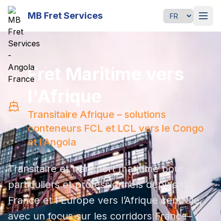
Passer au contenu principal
MB Fret Services
语言
Fret Maritime vers
l'Afrique
Transitaire Afrique – solutions
conteneurs FCL et LCL vers le Congo
et l’Angola
Transitaire et transport maritime pour
particuliers et professionnels depuis la
France et l'Europe vers l’Afrique centrale,
avec un focus sur les corridors France–