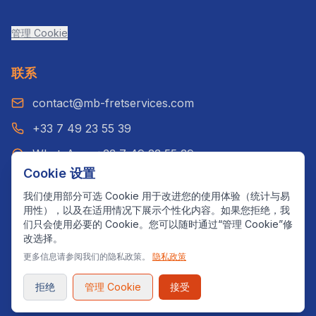
管理 Cookie
联系
contact@mb-fretservices.com
+33 7 49 23 55 39
WhatsApp: +33 7 49 23 55 39
Cookie 设置
巴黎，法国
我们使用部分可选 Cookie 用于改进您的使用体验（统计与易
用性），以及在适用情况下展示个性化内容。如果您拒绝，我
们只会使用必要的 Cookie。您可以随时通过“管理 Cookie”修
改选择。
©
2026
MB Fret Services.
版权所有。
更多信息请参阅我们的隐私政策。
隐私政策
设计与开发：
SmarterLogic Web
© 2025 — Développé avec
❤️
par
SmarterLogicWeb
拒绝
管理 Cookie
接受