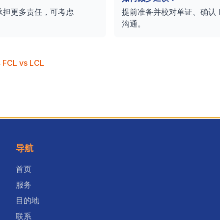
方承担更多责任，可考虑
提前准备并校对单证、确认 
沟通。
FCL vs LCL
导航
首页
服务
目的地
联系